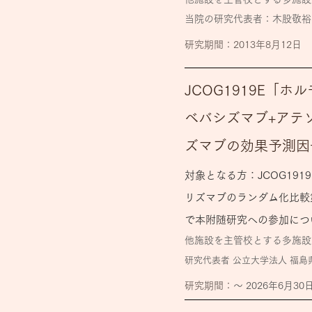
当院の研究代表者：木股敬裕
​研究期間：2013年8月12日
JCOG1919E「
ベバシズマブ+アテ
ズマブの効果予測因子
対象となる方：JCOG19
リズマブのランダム化比較第
で本附随研究への参加につ
他施設を主管校とする多施設
研究代表者
公立大学法人 福島
​研究期間：
〜 2026年6月30