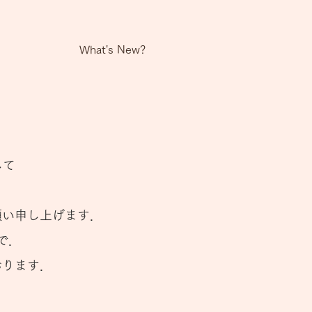
What's New?
して
．
願い申し上げます．
で．
おります．