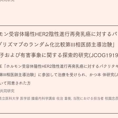
ホルモン受容体陽性HER2陰性進行再発乳癌に対する
ゾリズマブのランダム化比較第III相医師主導治験」
および有害事象に関する探索的研究(JCOG1919E
19E「ホルモン受容体陽性HER2陰性進行再発乳癌に対するパクリタ
III相医師主導治験」に参加して治療を受けられ、かつ本 体研究(JC
いて同意された方
共同研究
県立医科大学 医学部 腫瘍内科学講座 佐治 重衡, 当院における担当者 枝園忠
日