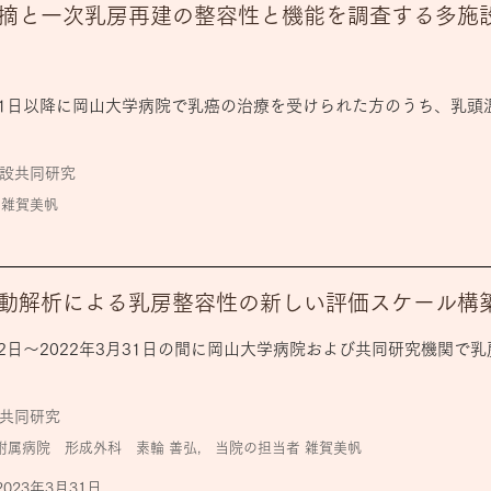
摘と一次乳房再建の整容性と機能を調査する多施
1月1日以降に岡山大学病院で乳癌の治療を受けられた方のうち、乳
設共同研究
 雑賀美帆
日
動解析による乳房整容性の新しい評価スケール構
2日
～2022年3月31日の間に岡山大学病院および共同研究機関で
共同研究
属病院 形成外科 素輪 善弘, 当院の担当者 雑賀美帆
2023年3月31日