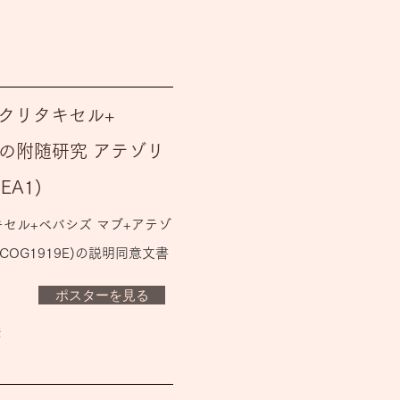
パクリタキセル+
の附随研究 アテゾリ
A1)
キセル+ベバシズ マブ+アテゾ
OG1919E)の説明同意文書
ポスターを見る
彦