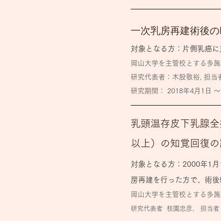
一次乳房再建術後の
対象となる方：片側乳癌に
​岡山大学を主管校とする多
研究代表者：木股敬裕, 担当
​研究期間：
2018年4月1日 〜
乳頭温存皮下乳腺全
以上）の知覚回復の
対象となる方：2000年
房再建を行った方で、術後
岡山大学を主管校とする多施
研究代表者
枝園忠彦, 担当者