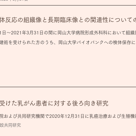
体反応の組織像と長期臨床像との関連性について
月1日～2021年3月31日の間に岡山大学病院形成外科科において組
建術を受けられた方のうち、岡山大学バイオバンクへの検体保存に
日
受けた乳がん患者に対する後ろ向き研究
院および共同研究機関で2020年12月31日に乳癌治療および生殖
設共同研究