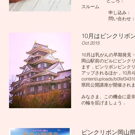
ところ： 岡山大学
スルーム
申し込み： 
問い合わせ：内科
10月はピンクリボ
Oct 2015
10月は乳がんの早期発見
岡山駅前のビルにピンク
ます．ピンリボンピンクリ
アップされるほか，10月
content/uploads/b0fef34
県民公開講座が開催され
みなさま、この機会に是
の輪を拡げましょう．
ピンクリボン岡山