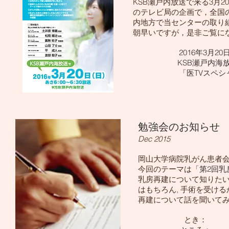
KSB瀬戸内放送で来る3月
のテレビ局の企画で，全国
内地方で当センターの取り
朝早いですが，是非ご覧に
2016年3月20
KSB瀬戸内海放
「医TVスペシャル 
勉強会のお知らせ
Dec 2015
岡山大学病院乳がん患
今回のテーマは
「第2回乳
乳房再建について知りた
はもちろん, 手術を受け
再建について話を聞いてみ
とき： 2016年2月