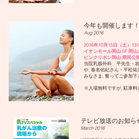
今年も開催します
Aug 2016
2016年10月15日（土）13:0
​イオンモール岡山 5F 岡
ピンクリボン岡山 県民公
当院乳腺外科 平先生・岩
や, 春名佑紀さん・平松
みなさま, 奮ってご参加下
​※入場無料ですが, 駐車
テレビ放送のお知ら
March 2016